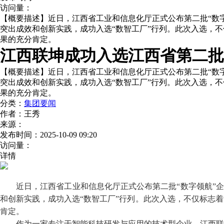
访问量：
【概要描述】
近日，江西省工业和信息化厅正式公布第二批“数
突出成效和创新实践，成功入选“数智工厂”行列。此次入选，
果的充分肯定。
江西联坤成功入选江西省第二批
【概要描述】
近日，江西省工业和信息化厅正式公布第二批“数
突出成效和创新实践，成功入选“数智工厂”行列。此次入选，
果的充分肯定。
分类：
集团要闻
作者：
王秀
来源：
发布时间：
2025-10-09 09:20
访问量：
详情
近日，江西省工业和信息化厅
正式公布
第二批
“数字领航”
企
和创新
实践
，
成功
入选
“数智工厂”
行列
。
此次入选，不仅标志着
肯定
。
作为一家
专注
于智能科技研发与应用的
技术
型
企业，江西联