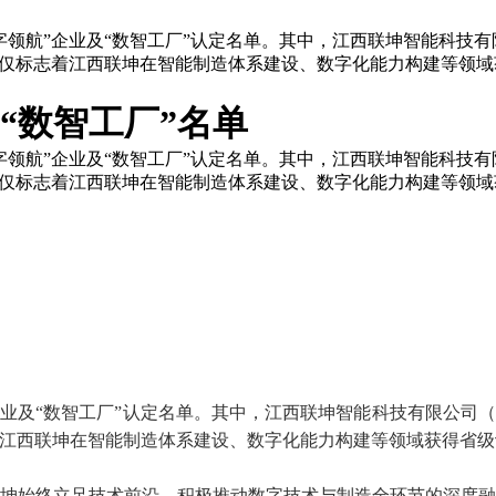
字领航”企业及“数智工厂”认定名单。其中，江西联坤智能科技有
不仅标志着江西联坤在智能制造体系建设、数字化能力构建等领
“数智工厂”名单
字领航”企业及“数智工厂”认定名单。其中，江西联坤智能科技有
不仅标志着江西联坤在智能制造体系建设、数字化能力构建等领
业
及
“数智工厂”
认定
名单
。其中，
江西联坤智能科技有限公司
江西联坤在智能制造体系建设、数字化能力构建等领域获得省级
坤始终
立足
技术前沿，积极
推动
数字技术与制造
全
环节
的深度融