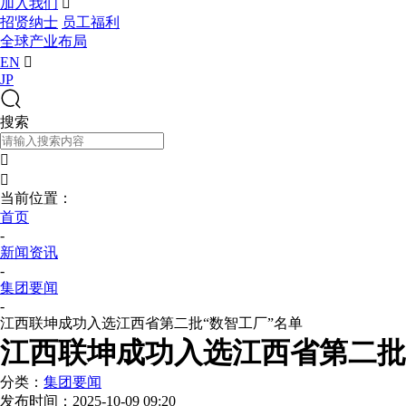
加入我们

招贤纳士
员工福利
全球产业布局
EN

JP
搜索


当前位置：
首页
-
新闻资讯
-
集团要闻
-
江西联坤成功入选江西省第二批“数智工厂”名单
江西联坤成功入选江西省第二批
分类：
集团要闻
发布时间：
2025-10-09 09:20