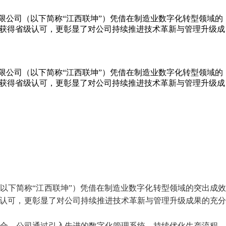
限公司（以下简称“江西联坤”）凭借在制造业数字化转型领域的
域获得省级认可，更彰显了对公司持续推进技术革新与管理升级成
限公司（以下简称“江西联坤”）凭借在制造业数字化转型领域的
域获得省级认可，更彰显了对公司持续推进技术革新与管理升级成
（以下简称
“江西联坤”）
凭借在制造业数字化转型
领域
的
突出成
认可，更彰显了对公司持续推进技术革新与管理升级成果的充
合。
公司
通过引入先进的数字化管理系统，
持续
优化
生产流程
，