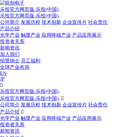
乐投官方网页版-乐投(中国),
乐投官方网页版-乐投(中国),
公司简介
发展历程
技术创新
企业宣传片
社会责任
产品介绍
光学产业
触显产业
应用终端产业
产品应用展示
投资者关系
新闻资讯
加入我们
招贤纳士
员工福利
全球产业布局
EN
JP

乐投官方网页版-乐投(中国),
乐投官方网页版-乐投(中国),

公司简介
发展历程
技术创新
企业宣传片
社会责任
产品介绍

光学产业
触显产业
应用终端产业
产品应用展示
投资者关系
新闻资讯