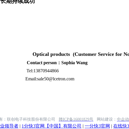
户长期持续成功
ts (Customer Service for Non-Chi
son：Sophia Wang
13870944866
l:sale50@lcetron.com
有：联创电子科技股份有限公司
赣ICP备16001829号
网站建设：
中企动
行业领导者
|
1分快3官网【中国】有限公司
|
一分快3官网
|
在线快3