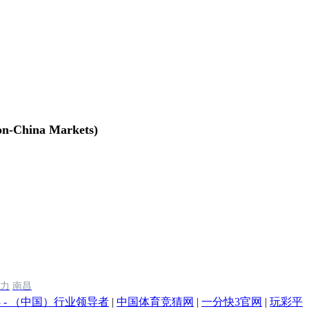
na Markets)
力
南昌
 - （中国）行业领导者
|
中国体育竞猜网
|
一分快3官网
|
玩彩平