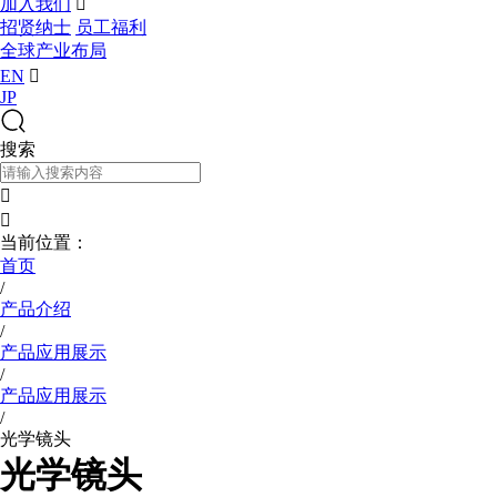
加入我们

招贤纳士
员工福利
全球产业布局
EN

JP
搜索


当前位置：
首页
/
产品介绍
/
产品应用展示
/
产品应用展示
/
光学镜头
光学镜头